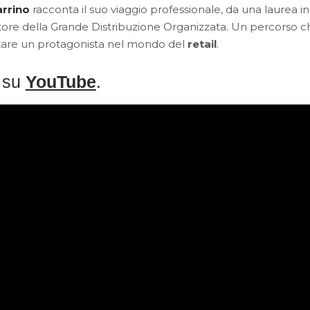
rrino
racconta il suo viaggio professionale, da una laurea in
ettore della Grande Distribuzione Organizzata. Un percorso c
ntare un protagonista nel mondo del
retail
.
 su
YouTube
.