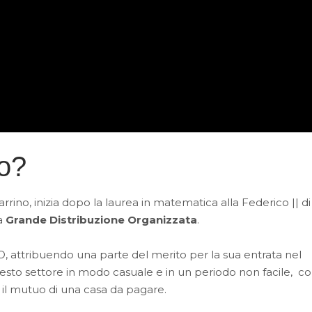
no?
rrino, inizia dopo la laurea in matematica alla Federico || di
la
Grande Distribuzione Organizzata
.
O, attribuendo una parte del merito per la sua entrata nel
 questo settore in modo casuale e in un periodo non facile, c
il mutuo di una casa da pagare.