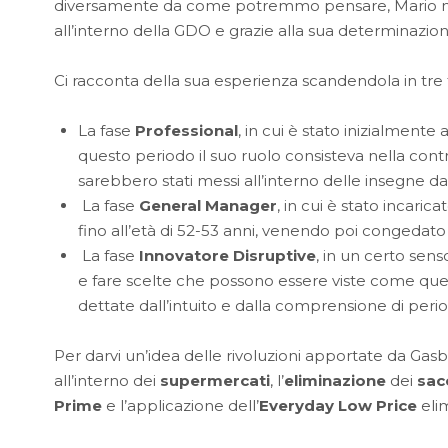
diversamente da come potremmo pensare, Mario non
all’interno della GDO e grazie alla sua determinazion
Ci racconta della sua esperienza scandendola in tre fa
La fase
Professional
, in cui è stato inizialmente
questo periodo il suo ruolo consisteva nella cont
sarebbero stati messi all’interno delle insegne dai 
La fase
General Manager
, in cui è stato incaric
fino all’età di 52-53 anni, venendo poi congedato
La fase
Innovatore Disruptive
, in un certo sens
e fare scelte che possono essere viste come quelle
dettate dall’intuito e dalla comprensione di peri
Per darvi un’idea delle rivoluzioni apportate da Gasb
all’interno dei
supermercati
, l’
eliminazione
dei
sac
Prime
e l’applicazione dell’
Everyday Low Price
elim