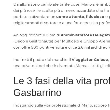
Da allora sono cambiate tante cose, Mario si è rimbo
dei più rosei, le scelte più o meno azzardate che h
portato a diventare un
uomo attento
,
fiducioso
e 
miglioramenti di settore e a una forte crescita profe
Ad oggi ricopre il ruolo di
Amministratore Delegat
(Decò e Gastronauta) per Multicedi e Gruppo Arena, 
con oltre 500 punti vendita e circa 2,6 miliardi di eur
Inoltre è il padre del marchio
Il Viaggiator Goloso
,
una private label che è diventata Marca a tutti gli eff
Le 3 fasi della vita pr
Gasbarrino
Indagando sulla vita professionale di Mario, scopro t