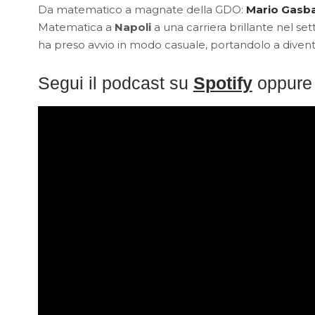
Da matematico a magnate della GDO:
Mario Gasba
Matematica a
Napoli
a una carriera brillante nel s
ha preso avvio in modo casuale, portandolo a dive
Segui il podcast su
Spotify
oppure