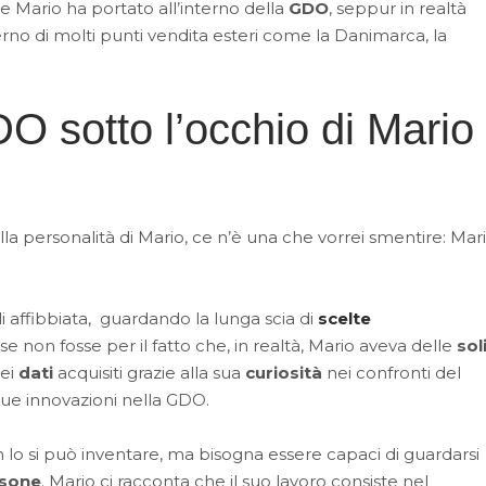
 Mario ha portato all’interno della
GDO
, seppur in realtà
erno di molti punti vendita esteri come la Danimarca, la
O sotto l’occhio di Mario
lla personalità di Mario, ce n’è una che vorrei smentire: Mar
affibbiata, guardando la lunga scia di
scelte
non fosse per il fatto che, in realtà, Mario aveva delle
sol
ei
dati
acquisiti grazie alla sua
curiosità
nei confronti del
 sue innovazioni nella GDO.
n lo si può inventare, ma bisogna essere capaci di guardarsi
sone
. Mario ci racconta che il suo lavoro consiste nel