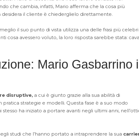
ndo che cambia, infatti, Mario afferma che la cosa più
 desidera il cliente è chiederglielo direttamente.
glio il suo punto di vista utilizza una delle frasi più celebri
enti cosa avessero voluto, la loro risposta sarebbe stata: caval
ituzione: Mario Gasbarrino 
e disruptive,
a cui è giunto grazie alla sua abilità di
 pratica strategie e modelli. Questa fase è a suo modo
 stesso ha iniziato a portare avanti negli ultimi anni, nell’ott
o negli studi che l’hanno portato a intraprendere la sua
carrie