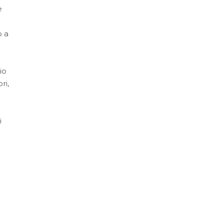
e
o a
io
ri,
i