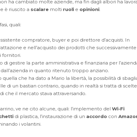
 ha cambiato molte aziende, ma fin dagli albori ha lavor
e è riuscito a
scalare
molti
ruoli
e
opinioni
.
si, quali:
 assistente compratore, buyer e poi direttore d’acquisti. In
rattazione e nell’acquisto dei prodotti che successivamente
fornitori.
ato di gestire la parte amministrativa e finanziaria per l’aziend
 dall’azienda in quanto ritenuto troppo anziano.
o quella che ha dato a Mario la libertà, la possibilità di sbagli
 di un bastian contrario, quando in realtà si tratta di scelte
odi che il mercato stava attraversando.
arrino, ve ne cito alcune, quali: l’implemento del
Wi-Fi
chetti
di plastica, l’instaurazione di un
accordo
con
Amazo
inando i volantini.