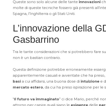
Queste sono solo alcune delle tante
innovazioni
che
molte di queste tecniche fossero già presenti all’int
Spagna, l’Inghilterra o gli Stati Uniti.
L’innovazione della GD
Gasbarrino
Tra le tante considerazioni che si potrebbero fare su
non è un bastian contrario.
Questa definizione potrebbe erroneamente essergli 
apparentemente casuali e avventate che ha preso, se 
basi
a cui affidarsi, una buona dose di
intuizione
e d
mercato estero
, da cui ha preso ispirazione per le
“
Il futuro va immaginato
” ci dice Mario, perché no
attorno per capire quali siano le
esigenze
delle
per