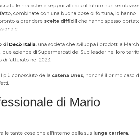
ccato le maniche e seppur all’inizio il futuro non sembrass
a fatto, combinate con una buona dose di fortuna, lo hanno
pronto a prendere
scelte difficili
che hanno spesso portat
ssionale.
o di
Decò Italia
, una società che sviluppa i prodotti a March
due aziende di Supermercati del Sud leader nei loro territo
o di fatturato nel 2023.
 il più conosciuto della
catena
Unes
, nonché il primo caso d
etti.
ofessionale di Mario
ra le tante cose che all’interno della sua
lunga carriera
,